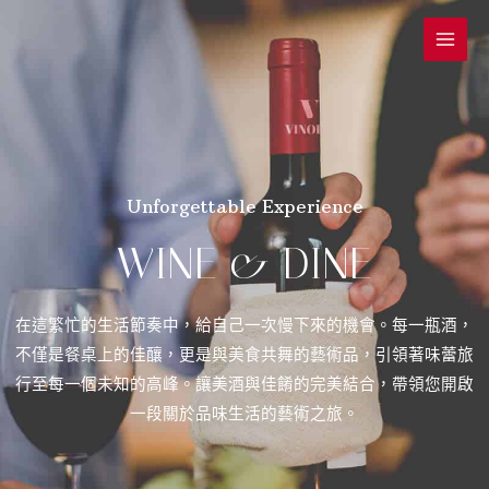
跳
Main
至
Menu
主
要
內
容
Unforgettable Experience
WINE & DINE
在這繁忙的生活節奏中，給自己一次慢下來的機會。每一瓶酒，
不僅是餐桌上的佳釀，更是與美食共舞的藝術品，引領著味蕾旅
行至每一個未知的高峰。讓美酒與佳餚的完美結合，帶領您開啟
一段關於品味生活的藝術之旅。