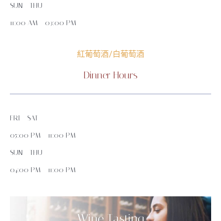
SUN - THU
11:00 AM - 03:00 PM
紅葡萄酒/白葡萄酒
Dinner Hours
FRI - SAT
05:00 PM - 11:00 PM
SUN - THU
04:00 PM - 11:00 PM
Wine Tasting