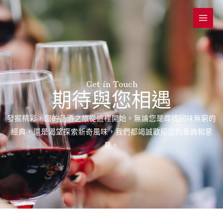
跳
Main
至
Menu
主
要
內
容
Get in Touch
期待與您相遇
發掘精彩，您的品酒之旅從這裡開始。無論您是尋找回味無窮的
經典，還是渴望探索新奇風味，我們都竭誠歡迎您的垂詢和意
見。